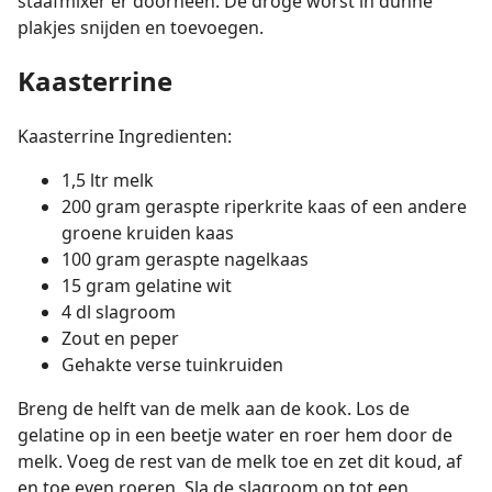
staafmixer er doorheen. De droge worst in dunne
plakjes snijden en toevoegen.
Kaasterrine
Kaasterrine Ingredienten:
1,5 ltr melk
200 gram geraspte riperkrite kaas of een andere
groene kruiden kaas
100 gram geraspte nagelkaas
15 gram gelatine wit
4 dl slagroom
Zout en peper
Gehakte verse tuinkruiden
Breng de helft van de melk aan de kook. Los de
gelatine op in een beetje water en roer hem door de
melk. Voeg de rest van de melk toe en zet dit koud, af
en toe even roeren. Sla de slagroom op tot een