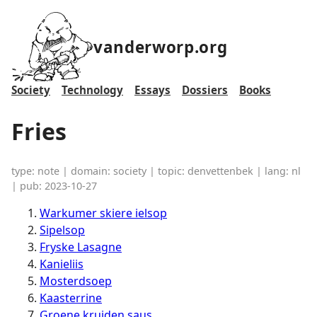
vanderworp.org
Society
Technology
Essays
Dossiers
Books
Fries
type: note | domain: society | topic: denvettenbek | lang: nl
| pub: 2023-10-27
Warkumer skiere ielsop
Sipelsop
Fryske Lasagne
Kanieliis
Mosterdsoep
Kaasterrine
Groene kruiden saus