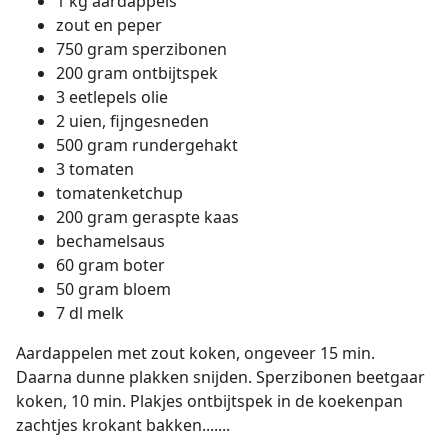
1 kg aardappels
zout en peper
750 gram sperzibonen
200 gram ontbijtspek
3 eetlepels olie
2 uien, fijngesneden
500 gram rundergehakt
3 tomaten
tomatenketchup
200 gram geraspte kaas
bechamelsaus
60 gram boter
50 gram bloem
7 dl melk
Aardappelen met zout koken, ongeveer 15 min.
Daarna dunne plakken snijden. Sperzibonen beetgaar
koken, 10 min. Plakjes ontbijtspek in de koekenpan
zachtjes krokant bakken.......