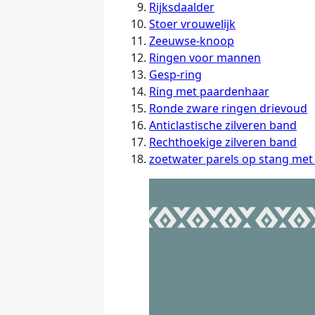
Rijksdaalder
Stoer vrouwelijk
Zeeuwse-knoop
Ringen voor mannen
Gesp-ring
Ring met paardenhaar
Ronde zware ringen drievoud
Anticlastische zilveren band
Rechthoekige zilveren band
zoetwater parels op stang met 