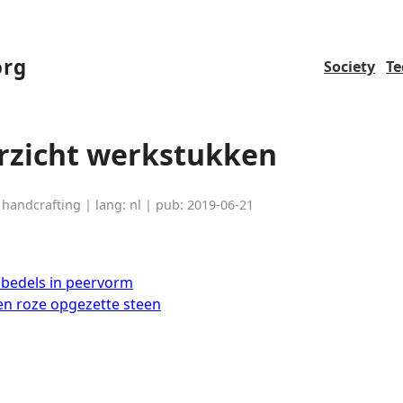
org
Society
Te
rzicht werkstukken
 handcrafting | lang: nl | pub: 2019-06-21
 bedels in peervorm
en roze opgezette steen